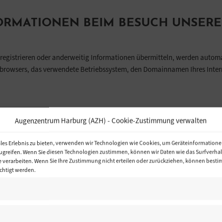
ORMATIONEN BEIM BESUCH UNSERE
t registrieren oder anderweitig Informationen übermitteln, werden autom
bbrowsers, das verwendete Betriebssystem, den Domainnamen Ihres Interne
us der Website,
Augenzentrum Harburg (AZH) - Cookie-Zustimmung verwalten
Website,
ie
les Erlebnis zu bieten, verwenden wir Technologien wie Cookies, um Geräteinformatione
ugreifen. Wenn Sie diesen Technologien zustimmen, können wir Daten wie das Surfverhal
te verarbeiten. Wenn Sie Ihre Zustimmung nicht erteilen oder zurückziehen, können bes
chtigt werden.
 zu ziehen. Informationen dieser Art werden von uns ggfs. statistisch aus