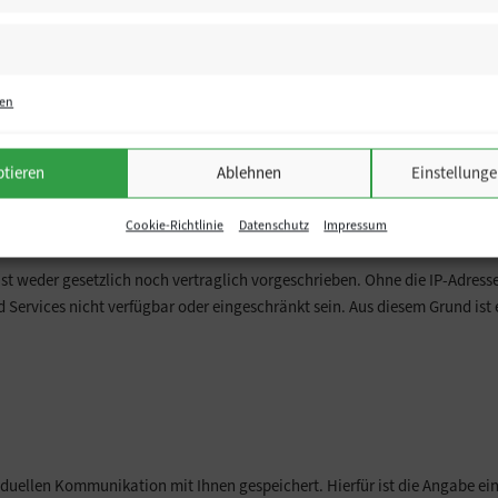
is unseres berechtigten Interesses an der Verbesserung der Stabilität und
den Betrieb und die Wartung unserer Webseite als Auftragsverarbeiter täti
ten
g nicht mehr erforderlich sind. Dies ist für die Daten, die der Bereitste
ptieren
Ablehnen
Einstellunge
Cookie-Richtlinie
Datenschutz
Impressum
 ERFORDERLICH:
 weder gesetzlich noch vertraglich vorgeschrieben. Ohne die IP-Adresse 
 Services nicht verfügbar oder eingeschränkt sein. Aus diesem Grund ist
ellen Kommunikation mit Ihnen gespeichert. Hierfür ist die Angabe eine