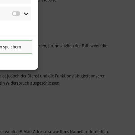
Präferenzen
 Funktionalität unserer Website.
Marketing
g werden.
llung der Webseite dienen, grundsätzlich der Fall, wenn die
n speichern
ist jedoch der Dienst und die Funktionsfähigkeit unserer
 ein Widerspruch ausgeschlossen.
r validen E-Mail-Adresse sowie Ihres Namens erforderlich.