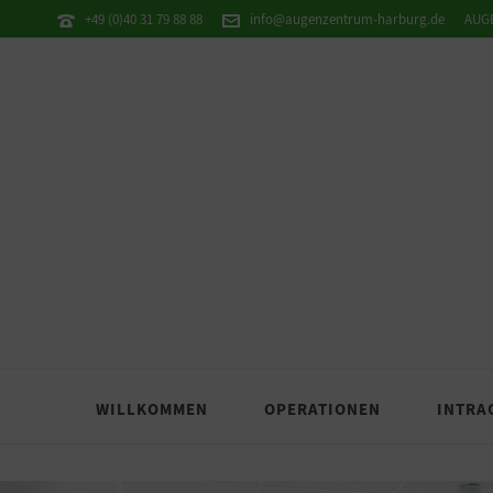
+49 (0)40 31 79 88 88
info@augenzentrum-harburg.de
AUG
WILLKOMMEN
OPERATIONEN
INTRA