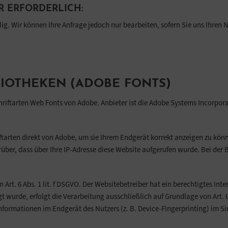
 ERFORDERLICH:
llig. Wir können Ihre Anfrage jedoch nur bearbeiten, sofern Sie uns Ihre
IOTHEKEN (ADOBE FONTS)
hriftarten Web Fonts von Adobe. Anbieter ist die Adobe Systems Incorpor
iftarten direkt von Adobe, um sie Ihrem Endgerät korrekt anzeigen zu könn
ber, dass über Ihre IP-Adresse diese Website aufgerufen wurde. Bei der 
rt. 6 Abs. 1 lit. f DSGVO. Der Websitebetreiber hat ein berechtigtes Inter
 wurde, erfolgt die Verarbeitung ausschließlich auf Grundlage von Art. 6
nformationen im Endgerät des Nutzers (z. B. Device-Fingerprinting) im Si