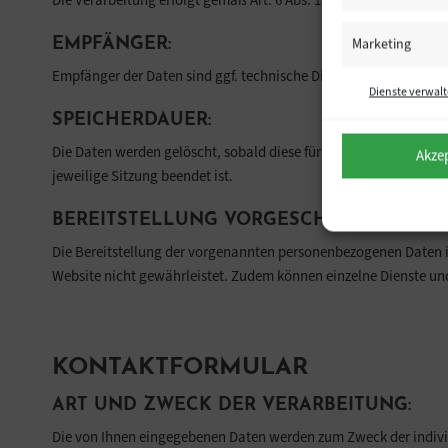
Die Verarbeitung erfolgt gemäß Art. 6 Abs. 1 lit. f DSGVO auf Bas
Marketing
EMPFÄNGER:
Empfänger der Daten sind ggf. technische Dienstleister, die für 
Dienste verwal
SPEICHERDAUER:
Die Daten werden gelöscht, sobald diese für den Zweck der Erhebun
Akze
jeweilige Sitzung beendet ist.
BEREITSTELLUNG VORGESCHRIEBEN ODER
Die Bereitstellung der vorgenannten personenbezogenen Daten ist
Website nicht gewährleistet. Zudem können einzelne Dienste und
KONTAKTFORMULAR
ART UND ZWECK DER VERARBEITUNG:
Die von Ihnen eingegebenen Daten werden zum Zweck der individu