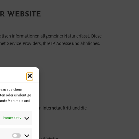
R WEBSITE
atisch Informationen allgemeiner Natur erfasst. Diese
t-Service-Providers, Ihre IP-Adresse und ähnliches.
n zu speichern
ten oder eindeutige
timmte Merkmale und
gewertet, um unseren Internetauftritt und die
Immer aktiv